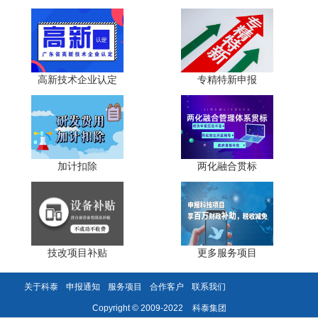
企业导师应具备相应的专业技术职称或丰富的行业实践经
验，能够为博士后提供工程技术方面的指导。
三、技术攻关：聚焦产业核心技术的突破
高新技术企业认定
专精特新申报
(一)博士后成为企业技术攻关生力军
博士后在站工作时间一般为2至4年，这一时间跨度恰好
适合开展有一定难度和周期的技术攻关研究。与企业自有研
发人员相比，博士后在学术视野、创新思维、专业知识等方
面往往更具优势，能够为企业带来新鲜的研究视角和技术路
加计扣除
两化融合贯标
线。
根据我省近年来的实践数据，博士后研究项目与企业技
术需求的匹配度直接影响技术攻关的成效。凡是技术攻关取
得显著成效的设站单位，其博士后研究课题无不紧扣企业发
技改项目补贴
更多服务项目
展中遇到的核心技术瓶颈，研究成果能够直接应用于产品升
级或工艺改进。
关于科泰
申报通知
服务项目
合作客户
联系我们
科泰集团
Copyright © 2009-2022
(二)提升技术攻关效能的关键