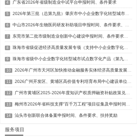
广东省2026年省级制造业中试平台申报时间、条件要求
4
对于设站企业而言，要充分发挥博士工作站在产学研合
2026年第三批（总第九批）肇庆市中小企业数字化转型城市试点数字化改造项目申报时间、条件要求、补助奖励
5
作中的作用，需要把握以下要点。
中山市2026年生物医药研发补助项目申报时间、条件要求、奖励标准
6
首先是精准凝练合作课题。设站单位应立足自身主业发
东莞市第二批市级制造业创新中心建设申报时间、条件要求、扶持奖励
7
展需求，聚焦行业关键技术难题，筛选出具有前瞻性、战略
性的研究课题作为博士后研究项目。课题既要有一定的学术
珠海市省级促进经济高质量发展专项（支持中小企业数字化转型）“小快轻准”数字化转型项目（第十一批）入库储备申报时间、条件要求、补助奖励
8
难度，能够吸引优秀博士毕业生参与，又要有明确的产业应
珠海市省级中小企业数字化转型城市试点数字化产品（第九批）征集申报时间、条件要求
9
用前景，能够解决企业实际技术问题。
2026年广州市天河区加快推动金融服务实体经济高质量发展（支持企业利用知识产权融资）政策兑现申报时间、条件要求、扶持奖励
10
其次是优选合作高校与流动站。设站单位应优先选择与
自身技术领域契合度高、科研实力强、博士后培养经验丰富
2026广州开发区、黄埔区高价值专利培育布局中心建设单位申报时间、条件要求、扶持奖励
11
的重点高校建立合作关系。在合作过程中，要主动对接高校
广州市黄埔区2025-2026年度知识产权质押融资补贴政策兑现申报时间、条件要求、资助奖励
12
导师团队，建立常态化的沟通协调机制，共同制定博士后培
养方案和科研工作计划。
梅州市2026年省科技支撑“百千万工程”项目征集及申报时间、条件要求、资助奖励
13
汕头市创新联合体备案申报时间、条件要求、扶持奖励
第三是健全联合培养机制。设站单位应为博士后提供良
14
好的科研条件和生活保障，包括必要的实验场地、设备仪
服务项目
器、图书资料等，同时指定企业导师参与博士后指导工作。