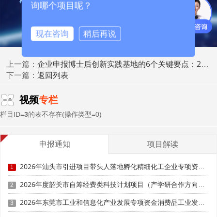
询哪个项目呢？
二、产学研合作：高校院所与企业的深度融合
现在咨询
稍后再说
(一)博士工作站在产学研合作中的独特优势
企业申报博士后创新实践基地的6个关键要点：2026年最新评审标准解读
博士工作站是连接高校院所基础研究与企业发展需求的
上一篇：
返回列表
重要桥梁。与一般的企业研发平台相比，博士工作站的独特
下一篇：
优势在于其能够将高校院所的学术资源、科研能力与企业的
市场需求、工程化能力有机整合，形成"基础研究-应用开发-
视频
专栏
成果转化"的完整创新链条。
栏目ID=
3
的表不存在(操作类型=0)
在合作模式上，博士工作站的产学研合作主要采取"项
目牵引、联合培养"的方式。即由设站单位根据自身技术需
申报通知
项目解读
求提出研究课题，与高校流动站联合招收博士后，博士后在
2026年汕头市引进项目带头人落地孵化精细化工企业专项资金申报时间、条件要求、资助奖励
双方导师的共同指导下开展科研工作。这种"双导师制"培养
1
模式既保证了科研工作的学术前沿性，又确保了研究成果的
2026年度韶关市自筹经费类科技计划项目（产学研合作方向）申报时间、条件要求
2
实用价值导向。
2026年东莞市工业和信息化产业发展专项资金消费品工业发展奖励项目“免申即享”时间、条件要求、补助奖励
3
(二)落地路径与实操要点