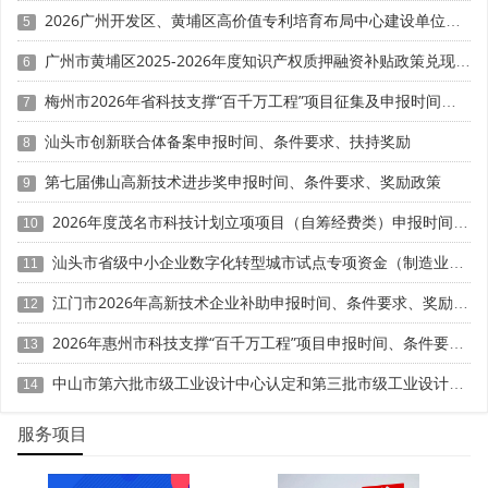
平台
2026广州开发区、黄埔区高价值专利培育布局中心建设单位申报时间、条件要求、扶持奖励
5
企业规模较大，科技研发实力强，研发费用占比较高
广州市黄埔区2025-2026年度知识产权质押融资补贴政策兑现申报时间、条件要求、资助奖励
6
有明确的技术创新需求和科研项目计划
梅州市2026年省科技支撑“百千万工程”项目征集及申报时间、条件要求、资助奖励
7
汕头市创新联合体备案申报时间、条件要求、扶持奖励
8
能为博士后提供科研经费和生活保障
第七届佛山高新技术进步奖申报时间、条件要求、奖励政策
9
(四)博士后创新实践基地申报条件
2026年度茂名市科技计划立项项目（自筹经费类）申报时间、条件要求
10
博士后创新实践基地是广东省创新设立的博士后工作平
汕头市省级中小企业数字化转型城市试点专项资金（制造业数字化改造方向）第六批项目入库申报时间、条件要求、补助奖励
11
台，是工作站的有益补充。申报条件包括：
江门市2026年高新技术企业补助申报时间、条件要求、奖励标准
12
属于省级以上高新技术产业开发区、经济技术开发区、
2026年惠州市科技支撑“百千万工程”项目申报时间、条件要求、资助奖励
留学生创业园等区域内的单位
13
中山市第六批市级工业设计中心认定和第三批市级工业设计中心复核申报时间、条件要求、扶持奖励
14
具有较强的研发能力，拥有自主知识产权或核心技术
服务项目
有博士后研究人员需求，有明确的研发项目
有固定场所，能为博士后提供必要的工作和生活条件