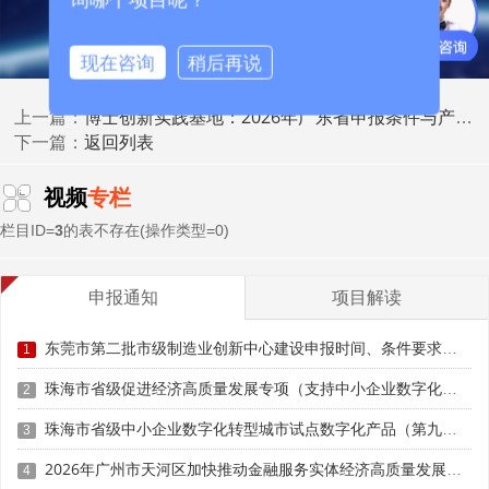
流动站是指在高校或科研院所设立的专业技术职务岗
位，面向社会公开招收博士后研究人员。申报流动站应满
现在咨询
稍后再说
足：
博士创新实践基地：2026年广东省申报条件与产学研合作路径
上一篇：
具有博士学位授予权的一级学科
返回列表
下一篇：
学科实力较强，有一支学术水平高、结构合理的导师队
视频
专栏
伍
栏目ID=
3
的表不存在(操作类型=0)
科研条件良好，能为博士后提供良好的科研平台
管理制度健全，有专门的博士后管理机构和人员
申报通知
项目解读
(三)工作站申报条件
东莞市第二批市级制造业创新中心建设申报时间、条件要求、扶持奖励
1
珠海市省级促进经济高质量发展专项（支持中小企业数字化转型）“小快轻准”数字化转型项目（第十一批）入库储备申报时间、条件要求、补助奖励
工作站是指在企业或其他单位设立的工作岗位，招收博
2
士后研究人员开展科研工作。申报工作站应满足：
珠海市省级中小企业数字化转型城市试点数字化产品（第九批）征集申报时间、条件要求
3
具有省级以上企业技术中心、工程技术研究中心等创新
2026年广州市天河区加快推动金融服务实体经济高质量发展（支持企业利用知识产权融资）政策兑现申报时间、条件要求、扶持奖励
4