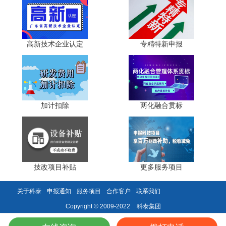
三、2026年申报攻略与材料准备
高新技术企业认定
专精特新申报
(一)申报材料清单
申报博士工作站需提交以下材料：
《广东省博士后工作站(流动站)设站申请表》
加计扣除
两化融合贯标
单位营业执照或法人证书复印件
单位基本情况介绍(含研发机构设置、人员队伍、科研条
件等)
技改项目补贴
更多服务项目
近三年财务审计报告或财务报表
博士后研究项目计划书
关于科泰
申报通知
服务项目
合作客户
联系我们
科泰集团
Copyright © 2009-2022
博士后管理制度和工作人员名单